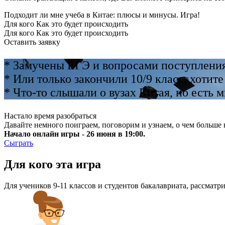
Подходит ли мне учеба в Китае: плюсы и минусы. Игра!
Для кого
Как это будет происходить
Для кого
Как это будет происходить
Оставить заявку
* Замучены ЕГЭ и вопросами поступлени
* Или только закончили 10/9 класс, хотите
* Что-то слышали о вузах Китая, но есть 
Настало время разобраться
Давайте немного поиграем, поговорим и узнаем, о чем больше в
Начало онлайн игры - 26 июня в 19:00.
Сыграть
Для кого эта игра
Для учеников 9-11 классов и студентов бакалавриата, рассмат