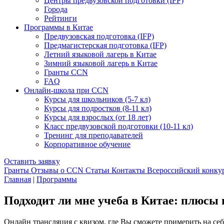
Центры предвузовской подготовки (IFP)
Города
Рейтинги
Программы в Китае
Предвузовская подготовка (IFP)
Предмагистерская подготовка (IFP)
Летний языковой лагерь в Китае
Зимний языковой лагерь в Китае
Гранты CCN
FAQ
Онлайн-школа при CCN
Курсы для школьников (5-7 кл)
Курсы для подростков (8-11 кл)
Курсы для взрослых (от 18 лет)
Класс предвузовской подготовки (10-11 кл)
Тренинг для преподавателей
Корпоративное обучение
Оставить заявку
Гранты
Отзывы о CCN
Статьи
Контакты
Всероссийский конку
Главная
|
Программы
Подходит ли мне учеба в Китае: плюсы 
Онлайн трансляция с квизом, где Вы сможете примерить на себя