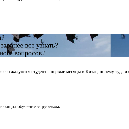
я?
 заранее все узнать?
много вопросов?
сего жалуются студенты первые месяцы в Китае, почему туда их 
ривающих обучение за рубежом.