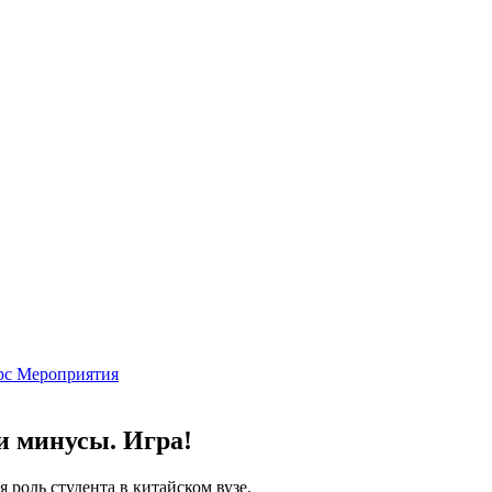
рс
Мероприятия
и минусы. Игра!
 роль студента в китайском вузе.