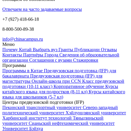
Отвечаем на часто задаваемые вопросы
+7 (927) 418-66-18
8-800-500-89-38
info@chinacampus.ru
Меню
Почему Китай
Выбрать вуз
Гранты
Публикации
Отзывы
Контакты
Партнёры
Города
Сведения об образовательной
организации
Соглашения с вузами
Стажировки
Программы
Программы в Китае
Предвузовская подготовка (IFP) для
бакалавриата
Предвузовская подготовка (IFP) для
магистратуры
Онлайн-школа при CCN
Класс предвузовской
подготовки (10-11 класс)
Корпоративное обучение
Курсы
китайского языка для подростков (8-11 кл)
Курсы китайского
языка для школьников (5-7 кл)
Центры предвузовской подготовки (IFP)
Пекинский транспортный университет
Северо-западный
политехнический университет
Хэйлунцзянский университет
Харбинский институт технологий
Тяньцзиньский
университет
Сианьский нефтехимический университет
Университет Бэйхуа