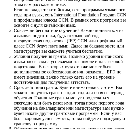
этом вам расскажем ниже.
Если не владеете китайским, есть программы языкового
года при вузах, есть International Foundation Program CCN
и профильные классы CCN. В рамках этих программ вы
освоите с нуля китайский язык.
Совсем ли бесплатное обучение? Важно понимать, что
языковая подготовка, будь то языковой год,
предвузовская подготовка (IFP) CCN или профильный
класс CCN будут платными. Далее на бакалавриате или
магистратуре вы сможете учиться бесплатно.
Условия получения гранта. Помимо уровня китайского
языка здесь важна успеваемость в школе и на языковой
подготовке. В некоторых вузах также может быть
дополнительное собеседование или экзамены. ЕГЭ не
имеет значения, важно только сдать его на уровень
достаточный для получения аттестата.
Срок действия гранта. Будьте внимательны с этим. Вы
можете получить грант на один год или на весь период
обучения. Годичные гранты могут продлеваться
ежегодно или быть разовыми, тогда после первого года
обучения на бакалавриате или магистратуре вам нужно
будет искать другие грантовые программы. Если у вас
была хорошая успеваемость, то вы найдете подходящую
грантовую программу.
Обратите внимание на уровень вуза, куда вы получаете