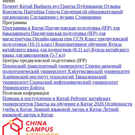
Меню
Почему Китай
Выбрать вуз
Гранты
Публикации
Отзывы
Контакты
Партнёры
Города
Сведения об образовательной
организации
Соглашения с вузами
Стажировки
Программы
Программы в Китае
Предвузовская подготовка (IFP) для
бакалавриата
Предвузовская подготовка (IFP) для
магистратуры
Онлайн-школа при CCN
Класс предвузовской
подготовки (10-11 класс)
Корпоративное обучение
Курсы
китайского языка для подростков (8-11 кл)
Курсы китайского
языка для школьников (5-7 кл)
Центры предвузовской подготовки (IFP)
Пекинский транспортный университет
Северо-западный
политехнический университет
Хэйлунцзянский университет
Харбинский институт технологий
Тяньцзиньский
университет
Сианьский нефтехимический университет
Университет Бэйхуа
Полезная информация
Помощь в поступлении в Китай
Рейтинг китайских
университетов
Гранты на обучение в Китае 2026
Особенности
учебы в Китае
Зимний языковой лагерь в Китае
Летний
языковой лагерь в Китае