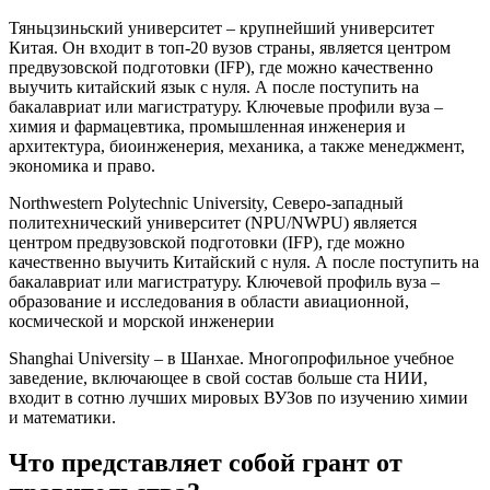
Тяньцзиньский университет – крупнейший университет
Китая. Он входит в топ-20 вузов страны, является центром
предвузовской подготовки (IFP), где можно качественно
выучить китайский язык с нуля. А после поступить на
бакалавриат или магистратуру. Ключевые профили вуза –
химия и фармацевтика, промышленная инженерия и
архитектура, биоинженерия, механика, а также менеджмент,
экономика и право.
Northwestern Polytechnic University, Северо-западный
политехнический университет (NPU/NWPU) является
центром предвузовской подготовки (IFP), где можно
качественно выучить Китайский с нуля. А после поступить на
бакалавриат или магистратуру. Ключевой профиль вуза –
образование и исследования в области авиационной,
космической и морской инженерии
Shanghai University – в Шанхае. Многопрофильное учебное
заведение, включающее в свой состав больше ста НИИ,
входит в сотню лучших мировых ВУЗов по изучению химии
и математики.
Что представляет собой грант от