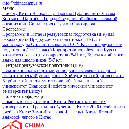
info@chinacampus.ru
Меню
Почему Китай
Выбрать вуз
Гранты
Публикации
Отзывы
Контакты
Партнёры
Города
Сведения об образовательной
организации
Соглашения с вузами
Стажировки
Программы
Программы в Китае
Предвузовская подготовка (IFP) для
бакалавриата
Предвузовская подготовка (IFP) для
магистратуры
Онлайн-школа при CCN
Класс предвузовской
подготовки (10-11 класс)
Корпоративное обучение
Курсы
китайского языка для подростков (8-11 кл)
Курсы китайского
языка для школьников (5-7 кл)
Центры предвузовской подготовки (IFP)
Пекинский транспортный университет
Северо-западный
политехнический университет
Хэйлунцзянский университет
Харбинский институт технологий
Тяньцзиньский
университет
Сианьский нефтехимический университет
Университет Бэйхуа
Полезная информация
Помощь в поступлении в Китай
Рейтинг китайских
университетов
Гранты на обучение в Китае 2026
Особенности
учебы в Китае
Зимний языковой лагерь в Китае
Летний
языковой лагерь в Китае