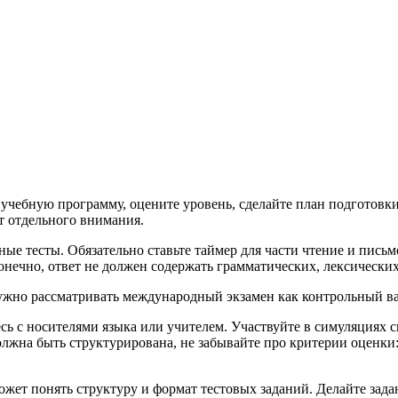
учебную программу, оцените уровень, сделайте план подготовки
ет отдельного внимания.
ые тесты. Обязательно ставьте таймер для части чтение и письм
Конечно, ответ не должен содержать грамматических, лексически
нужно рассматривать международный экзамен как контрольный ва
есь с носителями языка или учителем. Участвуйте в симуляциях 
должна быть структурирована, не забывайте про критерии оценк
жет понять структуру и формат тестовых заданий. Делайте зада