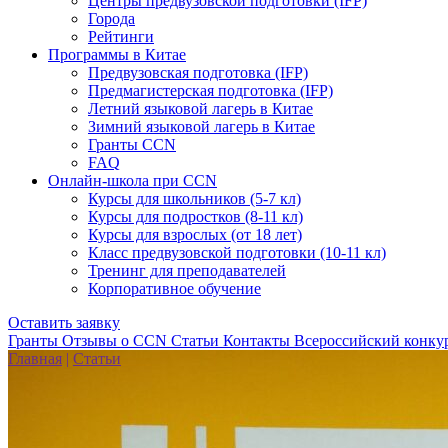
Центры предвузовской подготовки (IFP)
Города
Рейтинги
Программы в Китае
Предвузовская подготовка (IFP)
Предмагистерская подготовка (IFP)
Летний языковой лагерь в Китае
Зимний языковой лагерь в Китае
Гранты CCN
FAQ
Онлайн-школа при CCN
Курсы для школьников (5-7 кл)
Курсы для подростков (8-11 кл)
Курсы для взрослых (от 18 лет)
Класс предвузовской подготовки (10-11 кл)
Тренинг для преподавателей
Корпоративное обучение
Оставить заявку
Гранты
Отзывы о CCN
Статьи
Контакты
Всероссийский конку
Главная
|
Статьи