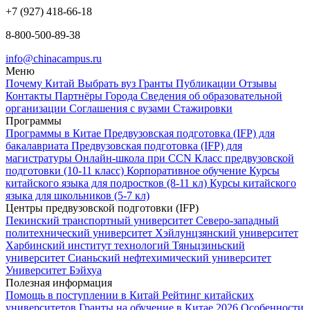
+7 (927) 418-66-18
8-800-500-89-38
info@chinacampus.ru
Меню
Почему Китай
Выбрать вуз
Гранты
Публикации
Отзывы
Контакты
Партнёры
Города
Сведения об образовательной
организации
Соглашения с вузами
Стажировки
Программы
Программы в Китае
Предвузовская подготовка (IFP) для
бакалавриата
Предвузовская подготовка (IFP) для
магистратуры
Онлайн-школа при CCN
Класс предвузовской
подготовки (10-11 класс)
Корпоративное обучение
Курсы
китайского языка для подростков (8-11 кл)
Курсы китайского
языка для школьников (5-7 кл)
Центры предвузовской подготовки (IFP)
Пекинский транспортный университет
Северо-западный
политехнический университет
Хэйлунцзянский университет
Харбинский институт технологий
Тяньцзиньский
университет
Сианьский нефтехимический университет
Университет Бэйхуа
Полезная информация
Помощь в поступлении в Китай
Рейтинг китайских
университетов
Гранты на обучение в Китае 2026
Особенности