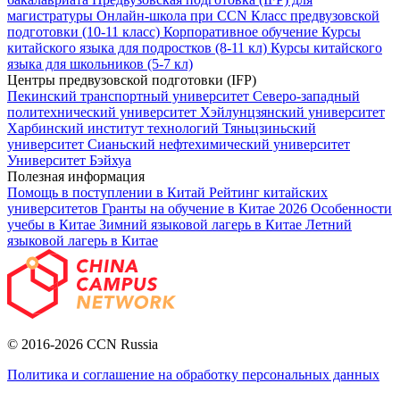
магистратуры
Онлайн-школа при CCN
Класс предвузовской
подготовки (10-11 класс)
Корпоративное обучение
Курсы
китайского языка для подростков (8-11 кл)
Курсы китайского
языка для школьников (5-7 кл)
Центры предвузовской подготовки (IFP)
Пекинский транспортный университет
Северо-западный
политехнический университет
Хэйлунцзянский университет
Харбинский институт технологий
Тяньцзиньский
университет
Сианьский нефтехимический университет
Университет Бэйхуа
Полезная информация
Помощь в поступлении в Китай
Рейтинг китайских
университетов
Гранты на обучение в Китае 2026
Особенности
учебы в Китае
Зимний языковой лагерь в Китае
Летний
языковой лагерь в Китае
© 2016-2026 CCN Russia
Политика и соглашение на обработку персональных данных