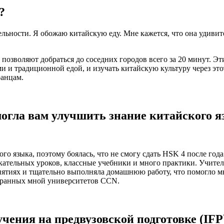
?
льности. Я обожаю китайскую еду. Мне кажется, что она удивите
 позволяют добраться до соседних городов всего за 20 минут. Э
и и традиционной едой, и изучать китайскую культуру через это
ранцам.
могла вам улучшить знание китайского 
го языка, поэтому боялась, что не смогу сдать HSK 4 после год
екательных уроков, классные учебники и много практики. Учите
ятиях и тщательно выполняла домашнюю работу, что помогло мне
ыбранных мной университетов CCN.
чения на предвузовской подготовке (IFP