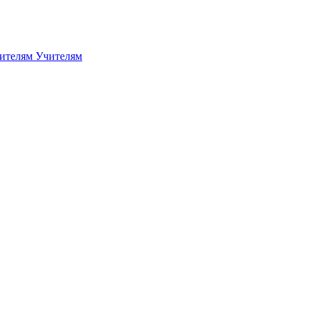
дителям
Учителям