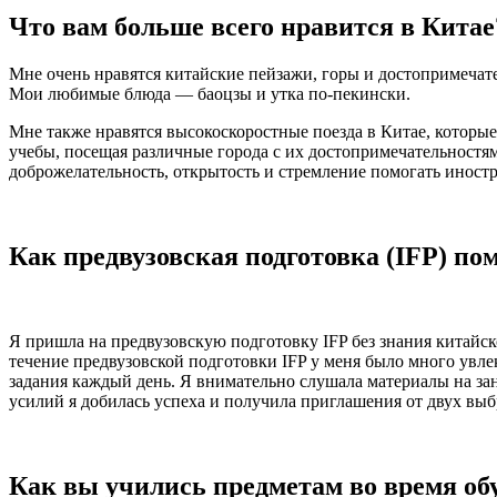
Что вам больше всего нравится в Китае
Мне очень нравятся китайские пейзажи, горы и достопримечате
Мои любимые блюда — баоцзы и утка по-пекински.
Мне также нравятся высокоскоростные поезда в Китае, которые
учебы, посещая различные города с их достопримечательностям
доброжелательность, открытость и стремление помогать иност
Как предвузовская подготовка (IFP) по
Я пришла на предвузовскую подготовку IFP без знания китайско
течение предвузовской подготовки IFP у меня было много увл
задания каждый день. Я внимательно слушала материалы на зан
усилий я добилась успеха и получила приглашения от двух в
Как вы учились предметам во время обу