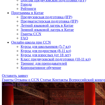
Центры предвузовской подготовки (IFP)
Города
Рейтинги
Программы в Китае
Предвузовская подготовка (IFP)
Предмагистерская подготовка (IFP)
Летний языковой лагерь в Китае
Зимний языковой лагерь в Китае
Гранты CCN
FAQ
Онлайн-школа при CCN
Курсы для школьников (5-7 кл)
Курсы для подростков (8-11 кл)
Курсы для взрослых (от 18 лет)
Класс предвузовской подготовки (10-11 кл)
Тренинг для преподавателей
Корпоративное обучение
Оставить заявку
Гранты
Отзывы о CCN
Статьи
Контакты
Всероссийский конку
Главная
|
Статьи