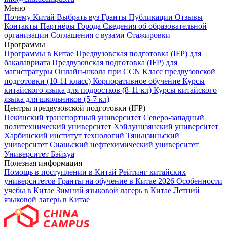
Меню
Почему Китай
Выбрать вуз
Гранты
Публикации
Отзывы
Контакты
Партнёры
Города
Сведения об образовательной
организации
Соглашения с вузами
Стажировки
Программы
Программы в Китае
Предвузовская подготовка (IFP) для
бакалавриата
Предвузовская подготовка (IFP) для
магистратуры
Онлайн-школа при CCN
Класс предвузовской
подготовки (10-11 класс)
Корпоративное обучение
Курсы
китайского языка для подростков (8-11 кл)
Курсы китайского
языка для школьников (5-7 кл)
Центры предвузовской подготовки (IFP)
Пекинский транспортный университет
Северо-западный
политехнический университет
Хэйлунцзянский университет
Харбинский институт технологий
Тяньцзиньский
университет
Сианьский нефтехимический университет
Университет Бэйхуа
Полезная информация
Помощь в поступлении в Китай
Рейтинг китайских
университетов
Гранты на обучение в Китае 2026
Особенности
учебы в Китае
Зимний языковой лагерь в Китае
Летний
языковой лагерь в Китае