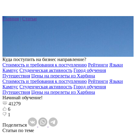
Главная
|
Статьи
Куда поступить на бизнес направление?
Стоимость и требования к поступлению
Рейтинги
Языки
Кампус
Студенческая активность
Город обучения
Путешествия
Цены на перелеты из Харбина
Стоимость и требования к поступлению
Рейтинги
Языки
Кампус
Студенческая активность
Город обучения
Путешествия
Цены на перелеты из Харбина
Начинай обучение!
41279
6
1
Поделиться
Статьи по теме