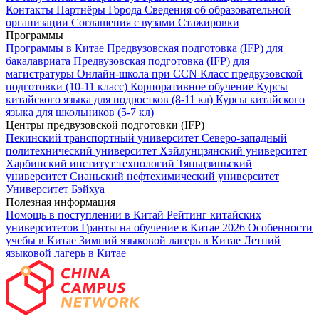
Контакты
Партнёры
Города
Сведения об образовательной
организации
Соглашения с вузами
Стажировки
Программы
Программы в Китае
Предвузовская подготовка (IFP) для
бакалавриата
Предвузовская подготовка (IFP) для
магистратуры
Онлайн-школа при CCN
Класс предвузовской
подготовки (10-11 класс)
Корпоративное обучение
Курсы
китайского языка для подростков (8-11 кл)
Курсы китайского
языка для школьников (5-7 кл)
Центры предвузовской подготовки (IFP)
Пекинский транспортный университет
Северо-западный
политехнический университет
Хэйлунцзянский университет
Харбинский институт технологий
Тяньцзиньский
университет
Сианьский нефтехимический университет
Университет Бэйхуа
Полезная информация
Помощь в поступлении в Китай
Рейтинг китайских
университетов
Гранты на обучение в Китае 2026
Особенности
учебы в Китае
Зимний языковой лагерь в Китае
Летний
языковой лагерь в Китае