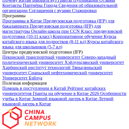
Почему Китай
Выбрать вуз
Гранты
Публикации
Отзывы
Контакты
Партнёры
Города
Сведения об образовательной
организации
Соглашения с вузами
Стажировки
Программы
Программы в Китае
Предвузовская подготовка (IFP) для
бакалавриата
Предвузовская подготовка (IFP) для
магистратуры
Онлайн-школа при CCN
Класс предвузовской
подготовки (10-11 класс)
Корпоративное обучение
Курсы
китайского языка для подростков (8-11 кл)
Курсы китайского
языка для школьников (5-7 кл)
Центры предвузовской подготовки (IFP)
Пекинский транспортный университет
Северо-западный
политехнический университет
Хэйлунцзянский университет
Харбинский институт технологий
Тяньцзиньский
университет
Сианьский нефтехимический университет
Университет Бэйхуа
Полезная информация
Помощь в поступлении в Китай
Рейтинг китайских
университетов
Гранты на обучение в Китае 2026
Особенности
учебы в Китае
Зимний языковой лагерь в Китае
Летний
языковой лагерь в Китае