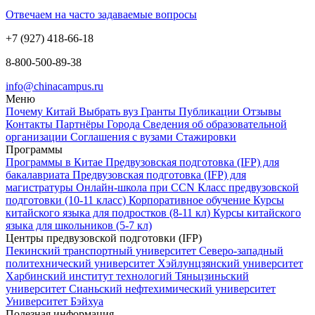
Отвечаем на часто задаваемые вопросы
+7 (927) 418-66-18
8-800-500-89-38
info@chinacampus.ru
Меню
Почему Китай
Выбрать вуз
Гранты
Публикации
Отзывы
Контакты
Партнёры
Города
Сведения об образовательной
организации
Соглашения с вузами
Стажировки
Программы
Программы в Китае
Предвузовская подготовка (IFP) для
бакалавриата
Предвузовская подготовка (IFP) для
магистратуры
Онлайн-школа при CCN
Класс предвузовской
подготовки (10-11 класс)
Корпоративное обучение
Курсы
китайского языка для подростков (8-11 кл)
Курсы китайского
языка для школьников (5-7 кл)
Центры предвузовской подготовки (IFP)
Пекинский транспортный университет
Северо-западный
политехнический университет
Хэйлунцзянский университет
Харбинский институт технологий
Тяньцзиньский
университет
Сианьский нефтехимический университет
Университет Бэйхуа
Полезная информация