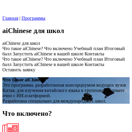
Главная
|
Программы
aiChinese для школ
aiChinese для школ
Что такое aiChinese?
Что включено
Учебный план
Итоговый
балл
Запустить aiChinese в вашей школе
Контакты
Что такое aiChinese?
Что включено
Учебный план
Итоговый
балл
Запустить aiChinese в вашей школе
Контакты
Оставить заявку
Что такое aiChinese?
Это программа, разработанная консорциумом ведущих вузов
Китая, для изучения китайского языка в групповом формате
очно с ИИ-платформой.
Разработана специально для международных школ.
Что включено?