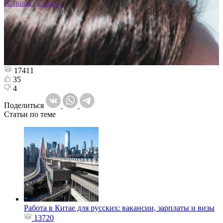
Главная
|
Статьи
17411
35
4
Поделиться
Статьи по теме
Работа в Китае для русских: вакансии, зарплаты и визы
13720