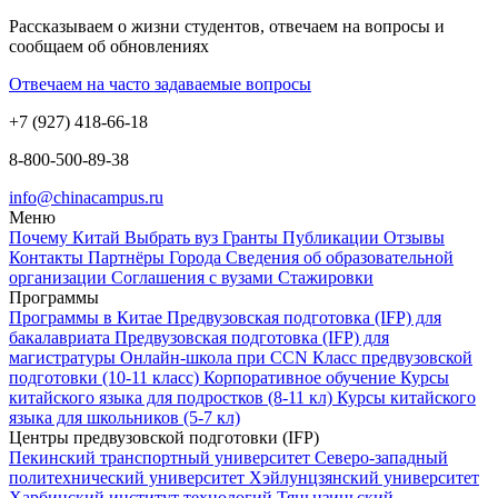
Рассказываем о жизни студентов, отвечаем на вопросы и
сообщаем об обновлениях
Отвечаем на часто задаваемые вопросы
+7 (927) 418-66-18
8-800-500-89-38
info@chinacampus.ru
Меню
Почему Китай
Выбрать вуз
Гранты
Публикации
Отзывы
Контакты
Партнёры
Города
Сведения об образовательной
организации
Соглашения с вузами
Стажировки
Программы
Программы в Китае
Предвузовская подготовка (IFP) для
бакалавриата
Предвузовская подготовка (IFP) для
магистратуры
Онлайн-школа при CCN
Класс предвузовской
подготовки (10-11 класс)
Корпоративное обучение
Курсы
китайского языка для подростков (8-11 кл)
Курсы китайского
языка для школьников (5-7 кл)
Центры предвузовской подготовки (IFP)
Пекинский транспортный университет
Северо-западный
политехнический университет
Хэйлунцзянский университет
Харбинский институт технологий
Тяньцзиньский