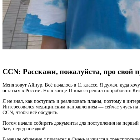
CCN: Расскажи, пожалуйста, про свой пу
Меня зовут Айнур. Всё началось в 11 классе. Я думал, куда хоч
остаться в России. Но в конце 11 класса решил попробовать Ки
Я не знал, как поступать и реализовать планы, поэтому в инте
Интересовался медицинским направлением — сейчас учусь на ме
CCN, чтобы всё обсудить.
Потом начали собирать документы для поступления на первый 
базу перед поездкой.
В начале обучения я прилетел в Сиань и учился в транспортном