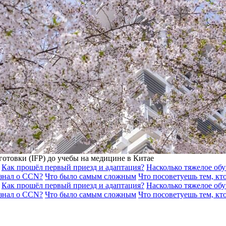
отовки (IFP) до учебы на медицине в Китае
Как прошёл первый приезд и адаптация?
Насколько тяжелое об
знал о CCN?
Что было самым сложным
Что посоветуешь тем, кто
Как прошёл первый приезд и адаптация?
Насколько тяжелое об
знал о CCN?
Что было самым сложным
Что посоветуешь тем, кто