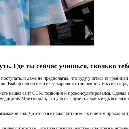
ть. Где ты сейчас учишься, сколько тебе
у поступать, и даже не предполагал, что буду учиться за границ
тай. Выбор пал на него из-за хороших отношений с Россией и ря
рнете нашёл сайт CCN, позвонил и проконсультировался. Сделал 
дицине. Мне сказали, что учиться будет сложно, ведь всё на ки
языковой год. До этого я не знал китайского, и летом проходи
 университете там. Эта база помогла быстрее освоиться и активн