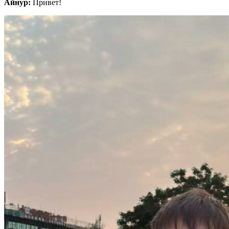
Айнур:
Привет!