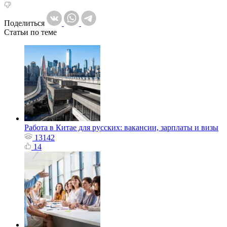
Поделиться
Статьи по теме
Работа в Китае для русских: вакансии, зарплаты и визы
13142
14