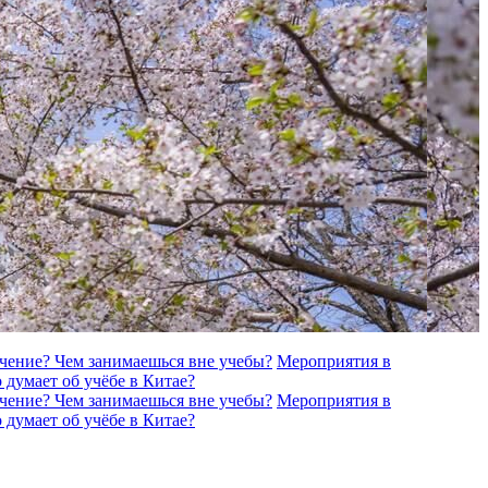
учение?
Чем занимаешься вне учебы?
Мероприятия в
 думает об учёбе в Китае?
учение?
Чем занимаешься вне учебы?
Мероприятия в
 думает об учёбе в Китае?