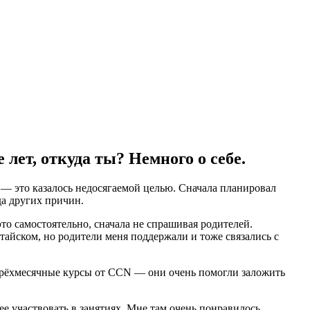
 лет, откуда ты? Немного о себе.
ей — это казалось недосягаемой целью. Сначала планировал
да других причин.
это самостоятельно, сначала не спрашивая родителей.
тайском, но родители меня поддержали и тоже связались с
л трёхмесячные курсы от CCN — они очень помогли заложить
ее участвовать в занятиях. Мне там очень понравилось.