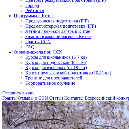
Центры предвузовской подготовки (IFP)
Города
Рейтинги
Программы в Китае
Предвузовская подготовка (IFP)
Предмагистерская подготовка (IFP)
Летний языковой лагерь в Китае
Зимний языковой лагерь в Китае
Гранты CCN
FAQ
Онлайн-школа при CCN
Курсы для школьников (5-7 кл)
Курсы для подростков (8-11 кл)
Курсы для взрослых (от 18 лет)
Класс предвузовской подготовки (10-11 кл)
Тренинг для преподавателей
Корпоративное обучение
Оставить заявку
Гранты
Отзывы о CCN
Статьи
Контакты
Всероссийский конку
Главная
|
Статьи