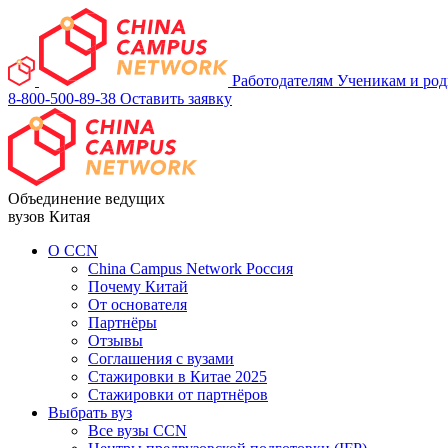
Работодателям
Ученикам и ро
8-800-500-89-38
Оставить заявку
Объединение ведущих
вузов Китая
О ССN
China Campus Network Россия
Почему Китай
От основателя
Партнёры
Отзывы
Соглашения с вузами
Стажировки в Китае 2025
Стажировки от партнёров
Выбрать вуз
Все вузы CCN