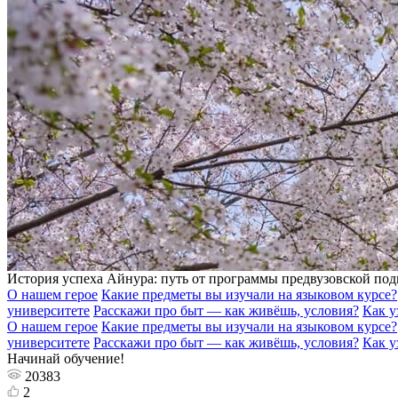
История успеха Айнура: путь от программы предвузовской подг
О нашем герое
Какие предметы вы изучали на языковом курсе?
университете
Расскажи про быт — как живёшь, условия?
Как у
О нашем герое
Какие предметы вы изучали на языковом курсе?
университете
Расскажи про быт — как живёшь, условия?
Как у
Начинай обучение!
20383
2