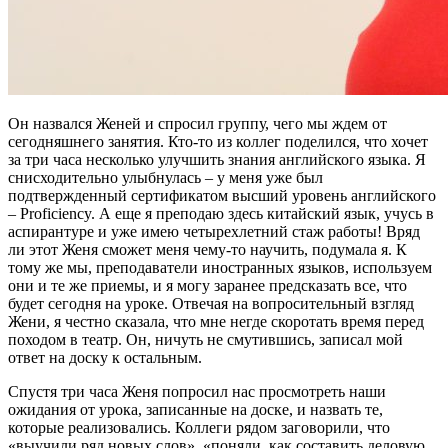
Он назвался Женей и спросил группу, чего мы ждем от
сегодняшнего занятия. Кто-то из коллег поделился, что хочет
за три часа несколько улучшить знания английского языка. Я
снисходительно улыбнулась – у меня уже был
подтвержденный сертификатом высший уровень английского
– Proficiency. А еще я преподаю здесь китайский язык, учусь в
аспирантуре и уже имею четырехлетний стаж работы! Вряд
ли этот Женя сможет меня чему-то научить, подумала я. К
тому же мы, преподаватели иностранных языков, используем
они и те же приемы, и я могу заранее предсказать все, что
будет сегодня на уроке. Отвечая на вопросительный взгляд
Жени, я честно сказала, что мне негде скоротать время перед
походом в театр. Он, ничуть не смутившись, записал мой
ответ на доску к остальным.
Спустя три часа Женя попросил нас просмотреть наши
ожидания от урока, записанные на доске, и назвать те,
которые реализовались. Коллеги рядом заговорили, что
«выучили ряд новых слов», «поняли, как составить деловую