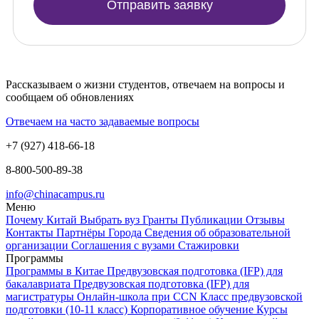
Отправить заявку
Рассказываем о жизни студентов, отвечаем на вопросы и
сообщаем об обновлениях
Отвечаем на часто задаваемые вопросы
+7 (927) 418-66-18
8-800-500-89-38
info@chinacampus.ru
Меню
Почему Китай
Выбрать вуз
Гранты
Публикации
Отзывы
Контакты
Партнёры
Города
Сведения об образовательной
организации
Соглашения с вузами
Стажировки
Программы
Программы в Китае
Предвузовская подготовка (IFP) для
бакалавриата
Предвузовская подготовка (IFP) для
магистратуры
Онлайн-школа при CCN
Класс предвузовской
подготовки (10-11 класс)
Корпоративное обучение
Курсы