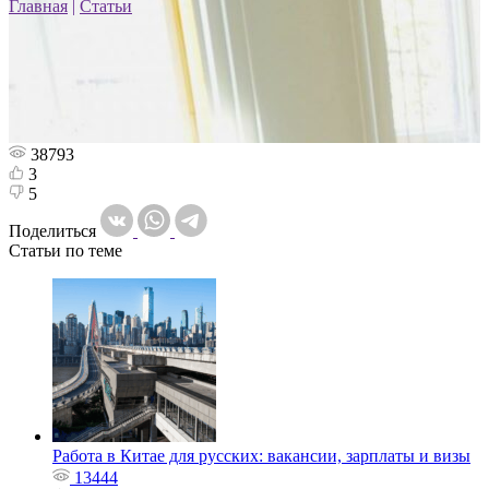
Главная
|
Статьи
38793
3
5
Поделиться
Статьи по теме
Работа в Китае для русских: вакансии, зарплаты и визы
13444