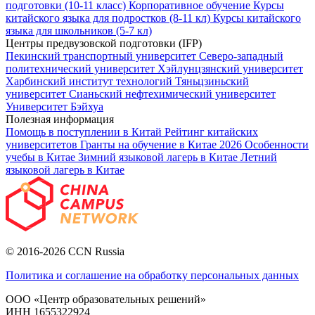
подготовки (10-11 класс)
Корпоративное обучение
Курсы
китайского языка для подростков (8-11 кл)
Курсы китайского
языка для школьников (5-7 кл)
Центры предвузовской подготовки (IFP)
Пекинский транспортный университет
Северо-западный
политехнический университет
Хэйлунцзянский университет
Харбинский институт технологий
Тяньцзиньский
университет
Сианьский нефтехимический университет
Университет Бэйхуа
Полезная информация
Помощь в поступлении в Китай
Рейтинг китайских
университетов
Гранты на обучение в Китае 2026
Особенности
учебы в Китае
Зимний языковой лагерь в Китае
Летний
языковой лагерь в Китае
© 2016-2026 CCN Russia
Политика и соглашение на обработку персональных данных
ООО «Центр образовательных решений»
ИНН 1655322924