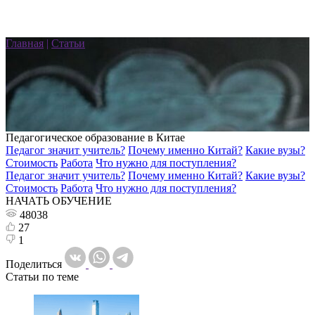
Главная
|
Статьи
Педагогическое образование в Китае
Педагог значит учитель?
Почему именно Китай?
Какие вузы?
Стоимость
Работа
Что нужно для поступления?
Педагог значит учитель?
Почему именно Китай?
Какие вузы?
Стоимость
Работа
Что нужно для поступления?
НАЧАТЬ ОБУЧЕНИЕ
48038
27
1
Поделиться
Статьи по теме