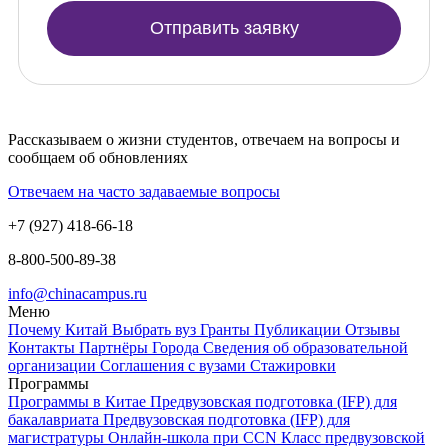
Отправить заявку
Рассказываем о жизни студентов, отвечаем на вопросы и
сообщаем об обновлениях
Отвечаем на часто задаваемые вопросы
+7 (927) 418-66-18
8-800-500-89-38
info@chinacampus.ru
Меню
Почему Китай
Выбрать вуз
Гранты
Публикации
Отзывы
Контакты
Партнёры
Города
Сведения об образовательной
организации
Соглашения с вузами
Стажировки
Программы
Программы в Китае
Предвузовская подготовка (IFP) для
бакалавриата
Предвузовская подготовка (IFP) для
магистратуры
Онлайн-школа при CCN
Класс предвузовской