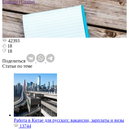
Главная
|
Статьи
42393
18
18
Поделиться
Статьи по теме
Работа в Китае для русских: вакансии, зарплаты и визы
13744