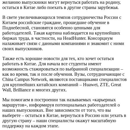
желанию выпускники могут вернуться работать на родину,
остаться в Китае либо поехать в другие страны зарубежья.
В свете увеличивающихся темпов сотрудничества России с
Китаем российские граждане, прошедшие обучение в
Поднебесной, становятся особенно ценными для
работодателей. Такая картина наблюдается на крупнейших
биржах труда, в частности, на HeadHunter. Консорциум
налаживает связи с данными компаниями и знакомит с ними
своих выпускников.
Также есть хорошие новости для тех, кто хочет остаться
работать в Китае. Для начала все студенты имеют
возможность стажироваться по выбранной специализации –
как во время, так и после обучения. Вузы, сотрудничающие с
China Campus Network, являются поставщиками специалистов
для крупнейших китайских компаний – Huawei, ZTE, Great
Wall, Brilliance и многих других.
Мы помогаем в построении так называемых «карьерных
маршрутов», информируя потенциальных работодателей о
наших выпускниках. Вне зависимости от того, что вы
выберете – остаться в Китае, вернуться в Россию или уехать в
другую страну – наши специалисты окажут масштабную
поддержку на каждом этапе.