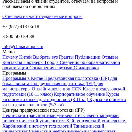
Рассказываем о жизни студентов, отвечаем на вопросы и
сообщаем об обновлениях
Отвечаем на часто задаваемые вопросы
+7 (927) 418-66-18
8-800-500-89-38
info@chinacampus.ru
Меню
Почему Китай
Выбрать вуз
Гранты
Публикации
Отзывы
Контакты
Партнёры
Города
Сведения об образовательной
организации
Соглашения с вузами
Стажировки
Программы
Программы в Китае
Предвузовская подготовка (IFP) для
бакалавриата
Предвузовская подготовка (IFP) для
магистратуры
Онлайн-школа при CCN
Класс предвузовской
подготовки (10-11 класс)
Корпоративное обучение
Курсы
китайского языка для подростков (8-11 кл)
Курсы китайского
языка для школьников (5-7 кл)
Центры предвузовской подготовки (IFP)
Пекинский транспортный университет
Северо-западный
политехнический университет
Хэйлунцзянский университет
Харбинский институт технологий
Тяньцзиньский
университет
Сианьский нефтехимический университет