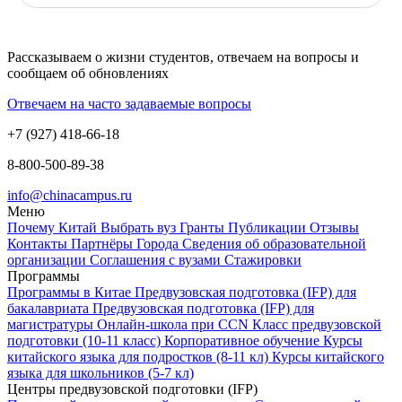
Рассказываем о жизни студентов, отвечаем на вопросы и
сообщаем об обновлениях
Отвечаем на часто задаваемые вопросы
+7 (927) 418-66-18
8-800-500-89-38
info@chinacampus.ru
Меню
Почему Китай
Выбрать вуз
Гранты
Публикации
Отзывы
Контакты
Партнёры
Города
Сведения об образовательной
организации
Соглашения с вузами
Стажировки
Программы
Программы в Китае
Предвузовская подготовка (IFP) для
бакалавриата
Предвузовская подготовка (IFP) для
магистратуры
Онлайн-школа при CCN
Класс предвузовской
подготовки (10-11 класс)
Корпоративное обучение
Курсы
китайского языка для подростков (8-11 кл)
Курсы китайского
языка для школьников (5-7 кл)
Центры предвузовской подготовки (IFP)