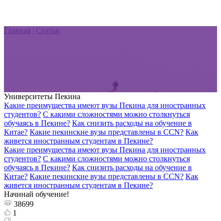
Главная
|
Статьи
Университеты Пекина
Какие преимущества имеют вузы Пекина для иностранных
студентов?
С какими сложностями можно столкнуться
обучаясь в Пекине?
Как снизить расходы на обучение в
Китае?
Какие пекинские вузы представлены в CCN?
Как
живется иностранным студентам в Пекине?
Какие преимущества имеют вузы Пекина для иностранных
студентов?
С какими сложностями можно столкнуться
обучаясь в Пекине?
Как снизить расходы на обучение в
Китае?
Какие пекинские вузы представлены в CCN?
Как
живется иностранным студентам в Пекине?
Начинай обучение!
38699
1