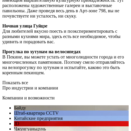
имеющим выразительную культурную принадлежность. Тут
расположены художественные галереи и выставочные
павильоны. Даже проведя весь день в Арт-зоне 798, вы не
почувствуете ни усталость, ни скуку.
Ночная улица Гуйцзе
Для любителей вкусно поесть и поэкспериментировать с
разными кухнями мира, здесь есть все необходимое, чтобы
удивить и порадовать вас.
Прогулка по хутунам на велосипедах
В Пекине, вы можете устать от многолюдности города и его
многочисленных памятников. Поэтому смело отправляйтесь
на велопрогулку по хутунам и испытайте, каково это быть
коренным пекинцем.
Показать все
Про индустрии и компании
Компании и возможности
Байду
Штаб-квартира CCTV
Китайские предприятия
JD
Чжунгуаньцунь