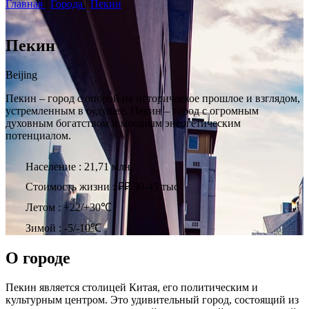
Главная
|
Города
|
Пекин
Пекин
Beijing
Пекин – город с опорой на историческое прошлое и взглядом,
устремленным в будущее. Пекин – город с огромным
духовным богатством и мощным энергетическим
потенциалом.
Население : 21,71 млн.
Стоимость жизни : ₽₽ 30-45 тыс
Летом : +22/+30℃
Зимой : -5/-10℃
О городе
Пекин является столицей Китая, его политическим и
культурным центром. Это удивительный город, состоящий из