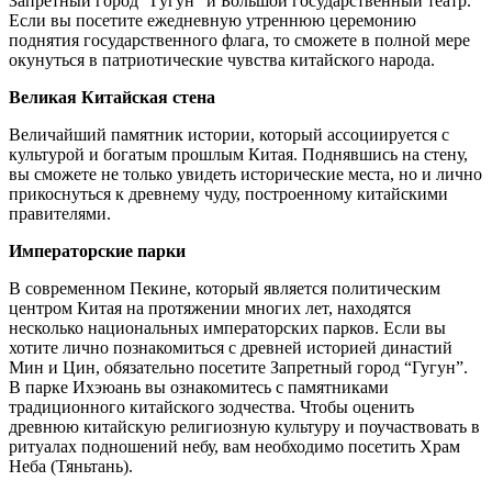
Запретный город ”Гугун” и Большой государственный театр.
Если вы посетите ежедневную утреннюю церемонию
поднятия государственного флага, то сможете в полной мере
окунуться в патриотические чувства китайского народа.
Великая Китайская стена
Величайший памятник истории, который ассоциируется с
культурой и богатым прошлым Китая. Поднявшись на стену,
вы сможете не только увидеть исторические места, но и лично
прикоснуться к древнему чуду, построенному китайскими
правителями.
Императорские парки
В современном Пекине, который является политическим
центром Китая на протяжении многих лет, находятся
несколько национальных императорских парков. Если вы
хотите лично познакомиться с древней историей династий
Мин и Цин, обязательно посетите Запретный город “Гугун”.
В парке Ихэюань вы ознакомитесь с памятниками
традиционного китайского зодчества. Чтобы оценить
древнюю китайскую религиозную культуру и поучаствовать в
ритуалах подношений небу, вам необходимо посетить Храм
Неба (Тяньтань).