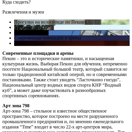
Куда сходить?
Развлечения и музеи
Прогулки на велосипеде по Пекину
Арт зона 798
Арт зона 798
Современные площадки и арены
Ночной Пекин
Современные площадки и арены
Пекин – это и исторические памятники, и насыщенная
культурная жизнь. Выбирая Пекин для обучения, непременно
посетите Национальный большой театр, который славится не
только традиционной китайской оперой, но и современными
постановками. Также стоит увидеть “Ласточкино гнездо”,
Национальный центр водных видов спорта КНР “Водный
куб”, а может даже поучаствовать в разнообразных
спортивных соревнованиях.
Арт зона 798
Арт-зона 798 – стильное и известное общественное
пространство, которое построено на месте разрушенного
промышленного предприятия и, по мнению еженедельного
издания “Time” входит в число 22-х арт-центров мира,