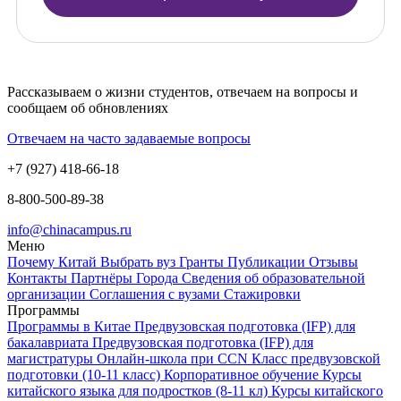
Рассказываем о жизни студентов, отвечаем на вопросы и
сообщаем об обновлениях
Отвечаем на часто задаваемые вопросы
+7 (927) 418-66-18
8-800-500-89-38
info@chinacampus.ru
Меню
Почему Китай
Выбрать вуз
Гранты
Публикации
Отзывы
Контакты
Партнёры
Города
Сведения об образовательной
организации
Соглашения с вузами
Стажировки
Программы
Программы в Китае
Предвузовская подготовка (IFP) для
бакалавриата
Предвузовская подготовка (IFP) для
магистратуры
Онлайн-школа при CCN
Класс предвузовской
подготовки (10-11 класс)
Корпоративное обучение
Курсы
китайского языка для подростков (8-11 кл)
Курсы китайского