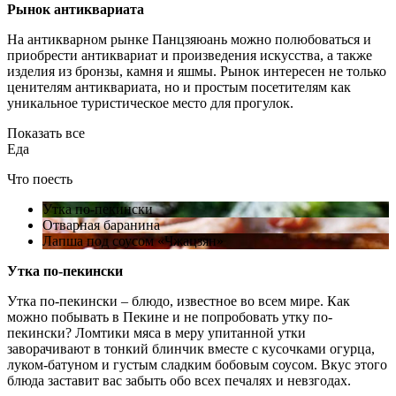
Рынок антиквариата
На антикварном рынке Панцзяюань можно полюбоваться и
приобрести антиквариат и произведения искусства, а также
изделия из бронзы, камня и яшмы. Рынок интересен не только
ценителям антиквариата, но и простым посетителям как
уникальное туристическое место для прогулок.
Показать все
Еда
Что поесть
Утка по-пекински
Отварная баранина
Лапша под соусом «Чжацзян»
Утка по-пекински
Утка по-пекински – блюдо, известное во всем мире. Как
можно побывать в Пекине и не попробовать утку по-
пекински? Ломтики мяса в меру упитанной утки
заворачивают в тонкий блинчик вместе с кусочками огурца,
луком-батуном и густым сладким бобовым соусом. Вкус этого
блюда заставит вас забыть обо всех печалях и невзгодах.