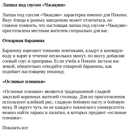
Лапша под соусом «Чжацзян»
Лапша под соусом «Чжацзян» характерна именно для Пекина.
Вкус блюда в разных заведениях может отличаться, но
главное помнить, что настоящая лапша под соусом «Чжацзян»
приготовлена местным жителем специально для вас.
Отварная баранина
Баранину нарезают тонкими ломтиками, кладут в кипящую
воду и варят в течение нескольких минут, по вкусу добавляя
соевый соус и приправы. Если учеба в Пекине застала вас
зимой, обязательно отведайте отварной баранины, как
подобает настоящему пекинцу.
«Ослиные плюшки»
«Ослиные плюшки» являются традиционной сладкой
закуской коренных жителей столицы. Для их приготовления
используют клейкий рис, сладкую бобовую пасту и бобовую
муку. В округе чуть ли не каждого пекинского университета
можно найти ларьки и палатки, в которых продают «ослиные
плюшки».
Показать все