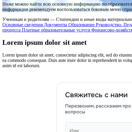
Ниже можно найти всю основную информацию по образовательн
информации рекомендуем воспользоваться боковым меню спра
Ученикам и родителям — Стипендии и иные виды материальн
Основные сведения
Документы
Образование
Руководство. Пед
процесса
Платные образовательные услуги
Финансово-хозяйст
Lorem ipsum dolor sit amet
Lorem ipsum dolor sit amet, consectetur adipiscing elit, sed do eiusmo
ea commodo consequat. Duis aute irure dolor in reprehenderit in volupta
anim id est laborum.
Свяжитесь с нами
Перезвоним, расскажем про 
вопросы
Имя