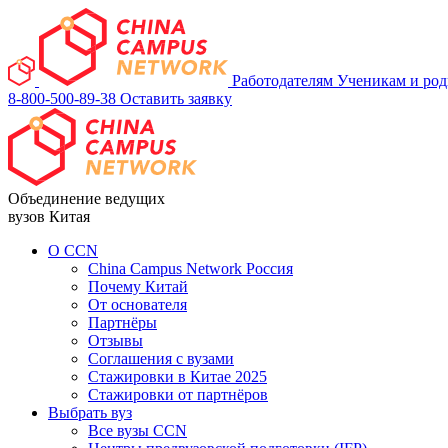
Работодателям
Ученикам и ро
8-800-500-89-38
Оставить заявку
Объединение ведущих
вузов Китая
О ССN
China Campus Network Россия
Почему Китай
От основателя
Партнёры
Отзывы
Соглашения с вузами
Стажировки в Китае 2025
Стажировки от партнёров
Выбрать вуз
Все вузы CCN