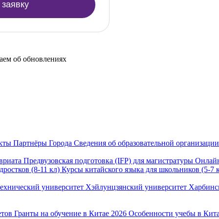
 заявку
щаем об обновлениях
акты
Партнёры
Города
Сведения об образовательной организаци
авриата
Предвузовская подготовка (IFP) для магистратуры
Онлай
дростков (8-11 кл)
Курсы китайского языка для школьников (5-7 
технический университет
Хэйлунцзянский университет
Харбинс
етов
Гранты на обучение в Китае 2026
Особенности учебы в Кит