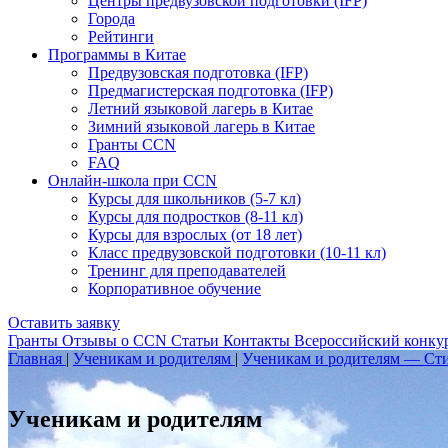
Центры предвузовской подготовки (IFP)
Города
Рейтинги
Программы в Китае
Предвузовская подготовка (IFP)
Предмагистерская подготовка (IFP)
Летний языковой лагерь в Китае
Зимний языковой лагерь в Китае
Гранты CCN
FAQ
Онлайн-школа при CCN
Курсы для школьников (5-7 кл)
Курсы для подростков (8-11 кл)
Курсы для взрослых (от 18 лет)
Класс предвузовской подготовки (10-11 кл)
Тренинг для преподавателей
Корпоративное обучение
Оставить заявку
Гранты
Отзывы о CCN
Статьи
Контакты
Всероссийский конку
Главная
|
Ученикам и родителям
|
Ученикам и родителям — Ст
Ученикам и родителям