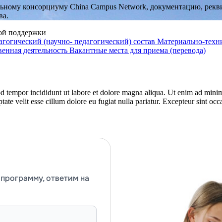
ому консорциуму China Campus Network, документацию, реквиз
ва.
ой поддержки
агогический (научно- педагогический) состав
Материально-техни
венная деятельность
Вакантные места для приема (перевода)
d tempor incididunt ut labore et dolore magna aliqua. Ut enim ad minim 
te velit esse cillum dolore eu fugiat nulla pariatur. Excepteur sint occa
программу, ответим на