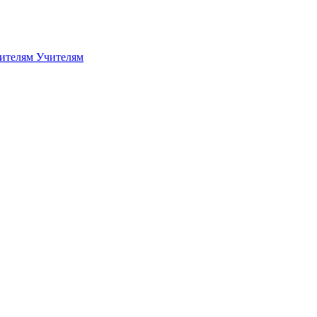
дителям
Учителям