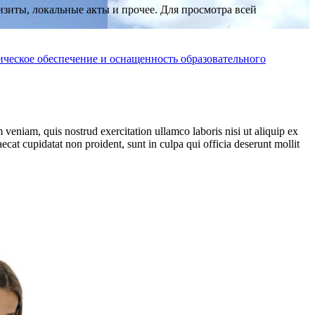
иты, локальные акты и прочее. Для просмотра всей
ческое обеспечение и оснащенность образовательного
veniam, quis nostrud exercitation ullamco laboris nisi ut aliquip ex
ecat cupidatat non proident, sunt in culpa qui officia deserunt mollit