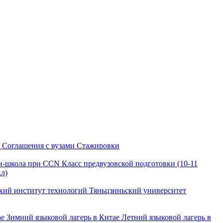
и
Соглашения с вузами
Стажировки
н-школа при CCN
Класс предвузовской подготовки (10-11
кл)
кий институт технологий
Тяньцзиньский университет
ае
Зимний языковой лагерь в Китае
Летний языковой лагерь в