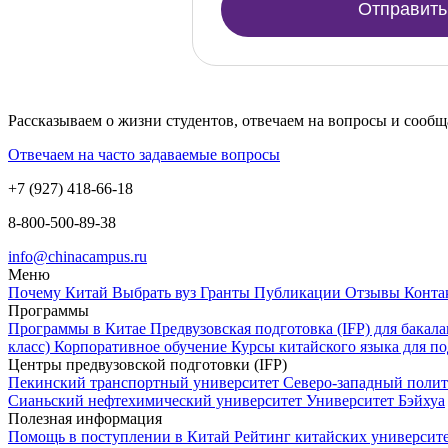
Отправить
Рассказываем о жизни студентов, отвечаем на вопросы и сооб
Отвечаем на часто задаваемые вопросы
+7 (927) 418-66-18
8-800-500-89-38
info@chinacampus.ru
Меню
Почему Китай
Выбрать вуз
Гранты
Публикации
Отзывы
Конт
Программы
Программы в Китае
Предвузовская подготовка (IFP) для бакал
класс)
Корпоративное обучение
Курсы китайского языка для по
Центры предвузовской подготовки (IFP)
Пекинский транспортный университет
Северо-западный поли
Сианьский нефтехимический университет
Университет Бэйхуа
Полезная информация
Помощь в поступлении в Китай
Рейтинг китайских университ