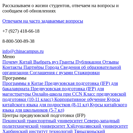
Рассказываем о жизни студентов, отвечаем на вопросы и
сообщаем об обновлениях
Отвечаем на часто задаваемые вопросы
+7 (927) 418-66-18
8-800-500-89-38
info@chinacampus.ru
Меню
Почему Китай
Выбрать вуз
Гранты
Публикации
Отзывы
Контакты
Партнёры
Города
Сведения об образовательной
организации
Соглашения с вузами
Стажировки
Программы
Программы в Китае
Предвузовская подготовка (IFP) для
бакалавриата
Предвузовская подготовка (IFP) для
магистратуры
Онлайн-школа при CCN
Класс предвузовской
подготовки (10-11 класс)
Корпоративное обучение
Курсы
китайского языка для подростков (8-11 кл)
Курсы китайского
языка для школьников (5-7 кл)
Центры предвузовской подготовки (IFP)
Пекинский транспортный университет
Северо-западный
политехнический университет
Хэйлунцзянский университет
Харбинский институт технологий
Тяньцзиньский