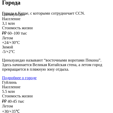
Города
Города в Китае, с которыми сотрудничает CCN.
Циньхуандао
Население
3,1 млн
Стоимость жизни
₽₽ 60–100 тыс
Летом
+24/+30°C
Зимой
-5/+2°C
Циньхуандао называют “восточными воротами Пекина”.
Здесь начинается Великая Китайская стена, а летом город
превращается в пляжную зону отдыха.
Подробнее о городе
Гуйлинь
Население
5.5 млн
Стоимость жизни
₽₽ 40-45 тыс
Летом
+30/+35℃