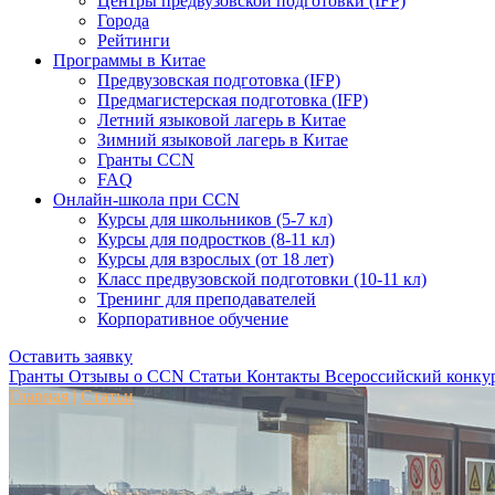
Центры предвузовской подготовки (IFP)
Города
Рейтинги
Программы в Китае
Предвузовская подготовка (IFP)
Предмагистерская подготовка (IFP)
Летний языковой лагерь в Китае
Зимний языковой лагерь в Китае
Гранты CCN
FAQ
Онлайн-школа при CCN
Курсы для школьников (5-7 кл)
Курсы для подростков (8-11 кл)
Курсы для взрослых (от 18 лет)
Класс предвузовской подготовки (10-11 кл)
Тренинг для преподавателей
Корпоративное обучение
Оставить заявку
Гранты
Отзывы о CCN
Статьи
Контакты
Всероссийский конку
Главная
|
Статьи