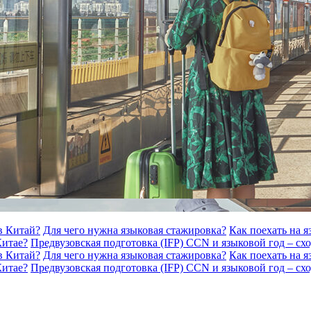
в Китай?
Для чего нужна языковая стажировка?
Как поехать на 
Китае?
Предвузовская подготовка (IFP) CCN и языковой год – схо
в Китай?
Для чего нужна языковая стажировка?
Как поехать на 
Китае?
Предвузовская подготовка (IFP) CCN и языковой год – схо