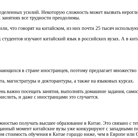
ределенных усилий. Некоторую сложность может вызвать иерогл
 занятиях все трудности преодолимы.
или, что говорят на китайском, из них почти 25 тысяч использую
студентов изучают китайский язык в российских вузах. А в кита
учающихся в стране иностранцев, поэтому предлагает множество
а, магистратуры и докторантуры, а также на языковых курсах.
ень важно посещать занятия, выполнять домашние задания, самос
числить, и даже с иностранцами это случается.
ностью получать высшее образование в Китае. Это связано с те
На данный момент китайские вузы уже конкурируют с западными 
ом стоимость обучения в Китае гораздо ниже, чем в Европе или