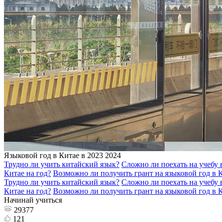
Языковой год в Китае в 2023 2024
Трудно ли учить китайский язык?
Сложно ли поехать на учебу 
Китае на год?
Возможно ли получить грант на языковой год в 
Трудно ли учить китайский язык?
Сложно ли поехать на учебу 
Китае на год?
Возможно ли получить грант на языковой год в 
Начинай учиться
29377
121