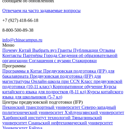
сообщаем об обновлениях
Отвечаем на часто задаваемые вопросы
+7 (927) 418-66-18
8-800-500-89-38
info@chinacampus.ru
Меню
Почему Китай
Выбрать вуз
Гранты
Публикации
Отзывы
Контакты
Партнёры
Города
Сведения об образовательной
организации
Соглашения с вузами
Стажировки
Программы
Программы в Китае
Предвузовская подготовка (IFP) для
бакалавриата
Предвузовская подготовка (IFP) для
магистратуры
Онлайн-школа при CCN
Класс предвузовской
подготовки (10-11 класс)
Корпоративное обучение
Курсы
китайского языка для подростков (8-11 кл)
Курсы китайского
языка для школьников (5-7 кл)
Центры предвузовской подготовки (IFP)
Пекинский транспортный университет
Северо-западный
политехнический университет
Хэйлунцзянский университет
Харбинский институт технологий
Тяньцзиньский
университет
Сианьский нефтехимический университет
Университет Бэйхуа