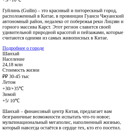
Гуйлинь (Guilin) – это красивый и питорескный город,
расположенный в Китае, в провинции Гуанси Чжуанский
автономный район, недалеко от побережья реки Лицзян и
горного массива Карст. Этот регион славится своей
удивительной природной красотой и пейзажами, которые
считаются одними из самых живописных в Китае.
Подробнее о городе
Шанхай
Население
24,18 млн
Стоимость жизни
₽₽ 30-45 тыс
Летом
+30/+35℃
Зимой
+5/ 10℃
Шанхай – финансовый центр Китая, предлагает вам
безграничные возможности испытать что-то новое;
мультинациональный мегаполис, наполненный жизнью,
который навсегда остаётся в сердце тех, кто его посетил.