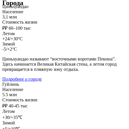
Города
Циньхуандао
Население
3,1 млн
Стоимость жизни
₽₽ 60–100 тыс
Летом
+24/+30°C
Зимой
-5/+2°C
Циньхуандао называют “восточными воротами Пекина”.
Здесь начинается Великая Китайская стена, а летом город
превращается в пляжную зону отдыха.
Подробнее о городе
Гуйлинь
Население
5.5 млн
Стоимость жизни
₽₽ 40-45 тыс
Летом
+30/+35℃
Зимой
+5/+10℃